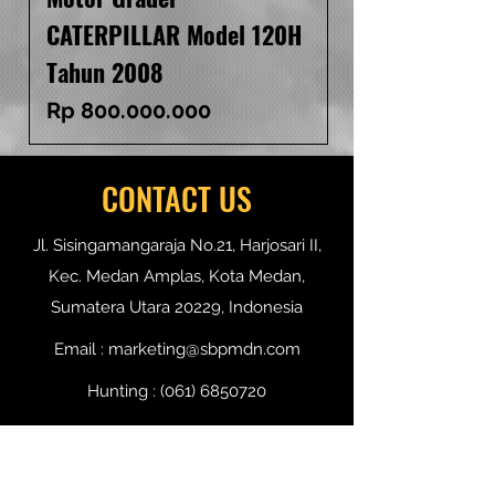
CATERPILLAR Model 120H
Tahun 2008
Harga
Rp 800.000.000
CONTACT US
Jl. Sisingamangaraja No.21, Harjosari II,
Kec. Medan Amplas, Kota Medan,
Sumatera Utara 20229, Indonesia
Email :
marketing@sbpmdn.com
Hunting :
(061) 6850720
Marketing 1 :
0821-6074-4711
(Mr. Erwin)
Marketing 2 : 0813-6108-8045 (Mr.