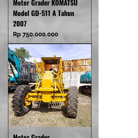
Motor Grader KOMATSU
Model GD-511 A Tahun
2007
Harga
Rp 750.000.000
Motor Grader