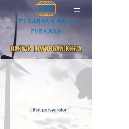
PT.Sarana baja
Perkasa
DAFTAR LOWONGAN KERJA
Lihat persyaratan