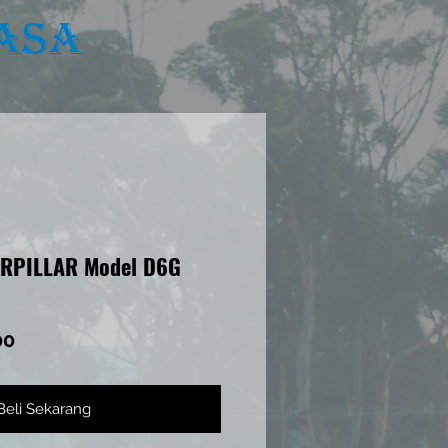
asa
KARIER
KANAL LAPOR
ERPILLAR Model D6G
Harga
00
Beli Sekarang