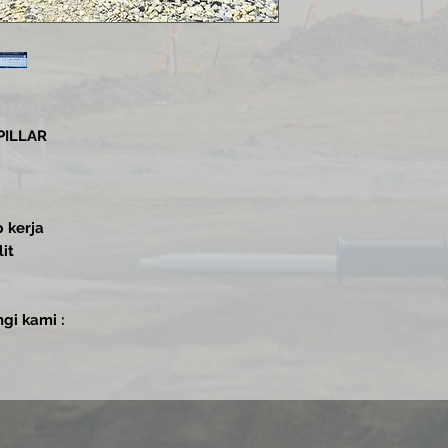
RPILLAR
p kerja
it
gi kami :